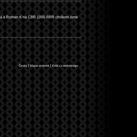
já a Roman K na CBR 1000 RRR chvílemi jsme
|
|
Česky
Mapa stránek
Králi.cz webdesign