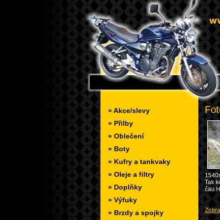
Fot
» Akce/slevy
» Přilby
» Oblečení
» Boty
» Kufry a tankvaky
» Oleje a filtry
1540m 
Tak k
» Doplňky
čau 
» Výfuky
Zobraz
» Brzdy a spojky