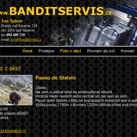
Jan Špinar
Hamry nad Sázavou 324
okr. Žďár nad Sázavou
tel:
604 406 759
email:
info@banditservis.cz
Úvod
Prodejna
Foto z akcí
Rovnání alu kol
Kontakt
o z akcí
Passo de Stelvio
Zdarec,
tak sem si udělal výlet na prodlouženej víkend .
Protože nikdo nemohl nebo nechtěl jet, tak sem jel sám.
Passo dello Stelvio v Itálii na švýcarských hranicích tam a z
Výška passu 2760m z Bormea 1220m (Město přímo pod ním) as
!!!!!
do pojede příště?
Honza
it fotogalerii >>