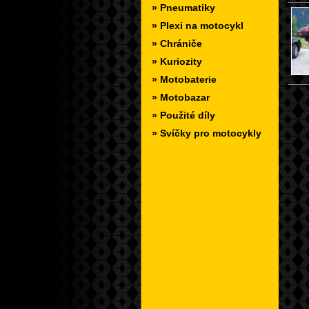
» Pneumatiky
» Plexi na motocykl
» Chrániče
» Kuriozity
» Motobaterie
» Motobazar
» Použité díly
» Svíčky pro motocykly